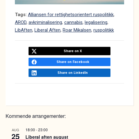
Tags:
Alliansen for rettighetsorientert ruspolitikk
,
AROD
,
avkriminalisering
,
cannabis
,
legalisering
,
LibAften
,
Liberal Aften
,
Roar Mikalsen
,
ruspolitikk
Share on X
Share on Facebook
Share on LinkedIn
Kommende arrangementer:
18:00
-
23:00
AUG
25
Liberal aften august