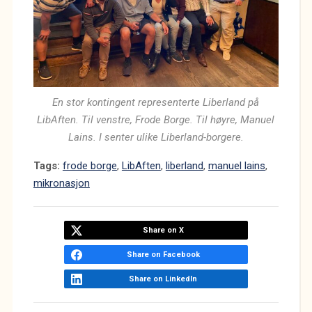
En stor kontingent representerte Liberland på
LibAften. Til venstre, Frode Borge. Til høyre, Manuel
Lains. I senter ulike Liberland-borgere.
Tags:
frode borge
,
LibAften
,
liberland
,
manuel lains
,
mikronasjon
Share on X
Share on Facebook
Share on LinkedIn