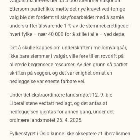
valgdistrikt kreves det nå 5 000 stemmer nasjonalt.
Ettersom partiet ikke møtte det nye kravet ved forrige
valg ble det fordømt til sisyfosarbeidet med å samle
underskrifter tilsvarende 1 % av de stemmeberettigede i
hvert fylke – nær 40 000 for å stille i alle – ved dette.
Det å skulle kappes om underskrifter i mellomvalgsår,
ikke bare stemmer i valgår, ville føre til en rovdrift på
allerede begrensede ressurser. Av den grunn så partiet
skriften på veggen, og det var enighet om at en
nedleggelse var eneste farbare vei.
Under det ekstraordinære landsmøtet 12. 9. ble
Liberalistene vedtatt nedlagt, og det antas at
nedleggelsen gjentas for annen gang, under det
ordinære landsmøtet 26. 4. 2025.
Fylkesstyret i Oslo kunne ikke akseptere at liberalismen