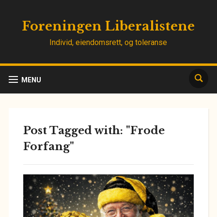
Foreningen Liberalistene
Individ, eiendomsrett, og toleranse
MENU
Post Tagged with: "Frode
Forfang"