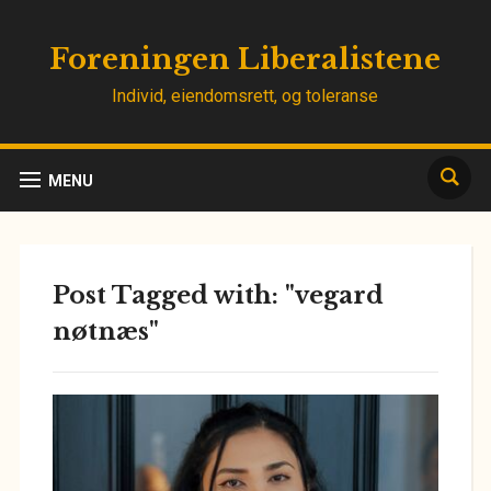
Foreningen Liberalistene
Individ, eiendomsrett, og toleranse
MENU
Post Tagged with: "vegard
nøtnæs"