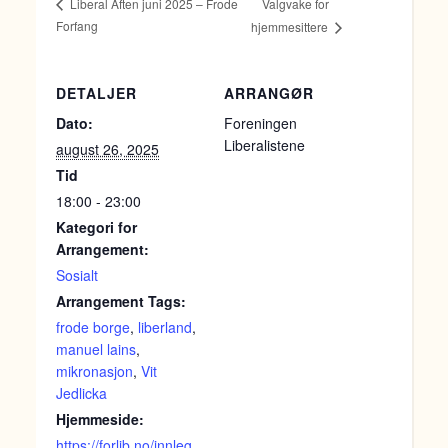
Valgvake for
Liberal Aften juni 2025 – Frode
Forfang
hjemmesittere
DETALJER
ARRANGØR
Dato:
Foreningen
Liberalistene
august 26, 2025
Tid
18:00 - 23:00
Kategori for
Arrangement:
Sosialt
Arrangement Tags:
frode borge
,
liberland
,
manuel lains
,
mikronasjon
,
Vit
Jedlicka
Hjemmeside:
https://forlib.no/innleg