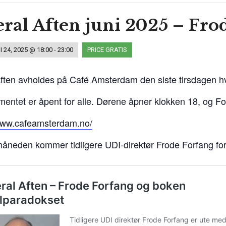
eral Aften juni 2025 – Fro
I 24, 2025 @ 18:00
-
23:00
PRICE
GRATIS
aften avholdes på Café Amsterdam den siste tirsdagen 
entet er åpent for alle. Dørene åpner klokken 18, og Fo
/www.cafeamsterdam.no/
åneden kommer tidligere UDI-direktør Frode Forfang fo