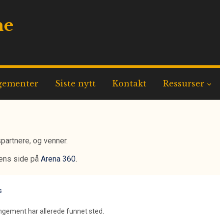
ne
gementer
Siste nytt
Kontakt
Ressurser
partnere, og venner.
gens side på
Arena 360
.
s
ngement har allerede funnet sted.