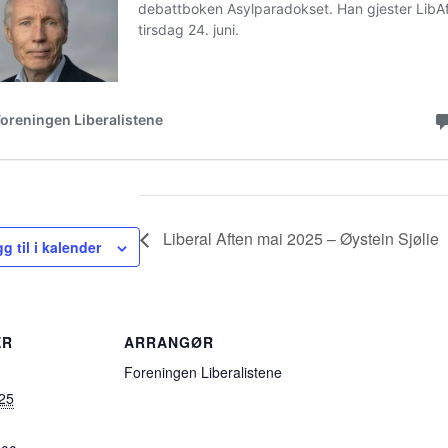
Liberal Aften mai 2025 – Øystein Sjølie
g til i kalender
ER
ARRANGØR
Foreningen Liberalistene
025