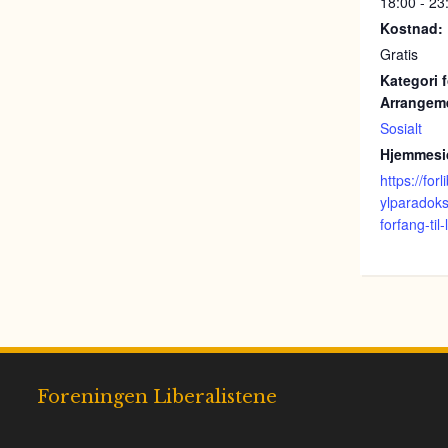
18:00 - 23
Kostnad:
Gratis
Kategori f
Arrangem
Sosialt
Hjemmesi
https://for
ylparadoks
forfang-til-
Foreningen Liberalistene