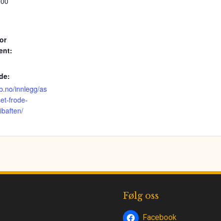
:00
or
ent:
de:
lib.no/innlegg/as
et-frode-
libaften/
Følg oss
Facebook