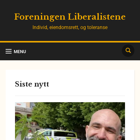
Foreningen Liberalistene
Individ, eiendomsrett, og toleranse
MENU
Siste nytt