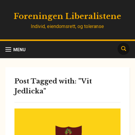
Foreningen Liberalistene
Individ, eiendomsrett, og toleranse
MENU
Post Tagged with: "Vit
Jedlicka"